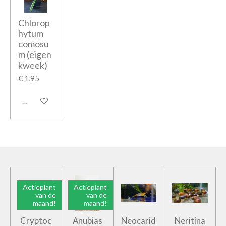
Chlorop
hytum
comosu
m (eigen
kweek)
€ 1,95
Houd mij op de hoogte
Actieplant
Actieplant
van de
van de
maand!
maand!
Cryptoc
Anubias
Neocarid
Neritina