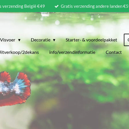
s verzending België €49
Gratis verzending andere landen €5
Visvoer
Decoratie
Starter- & voordeelpakket
Uitverkoop/2dekans
info/verzendinformatie
Contact