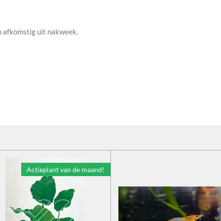
n afkomstig uit nakweek.
Actieplant van de maand!