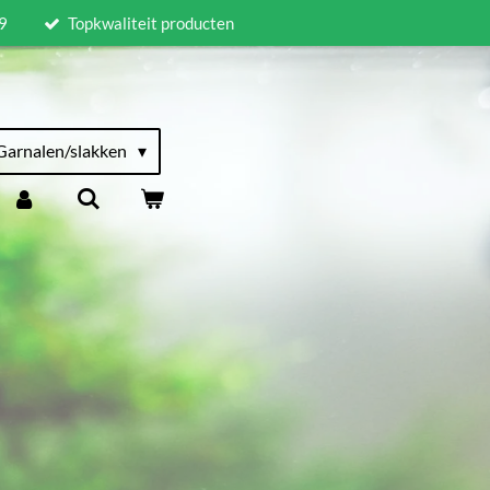
9
Topkwaliteit producten
Garnalen/slakken