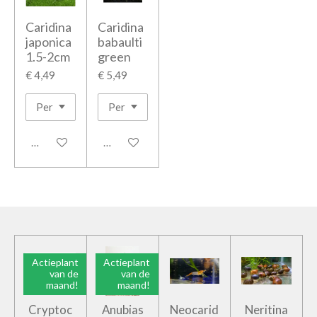
Caridina
Caridina
japonica
babaulti
1.5-2cm
green
€ 4,49
€ 5,49
In winkelwagen
Houd mij op de hoogte
Actieplant
Actieplant
van de
van de
maand!
maand!
Cryptoc
Anubias
Neocarid
Neritina