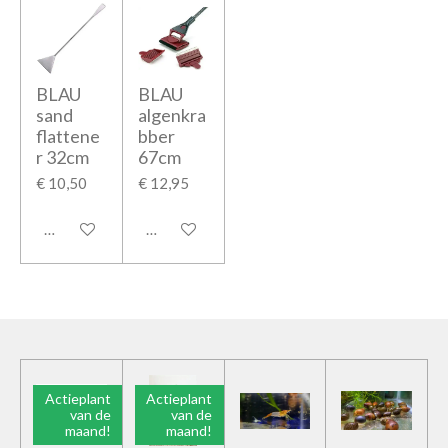
BLAU
BLAU
sand
algenkra
flattene
bber
r 32cm
67cm
€ 10,50
€ 12,95
In winkelwagen
In winkelwagen
Actieplant
Actieplant
van de
van de
maand!
maand!