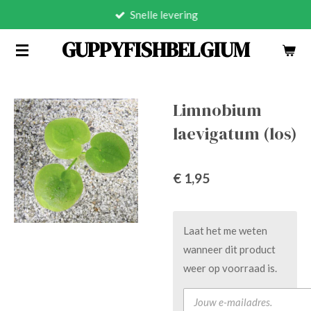
Snelle levering
Ga
direct
GUPPYFISHBELGIUM
naar
de
hoofdinhoud
Limnobium
laevigatum (los)
€ 1,95
Laat het me weten
wanneer dit product
weer op voorraad is.