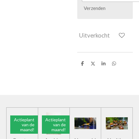
Verzenden
Uitverkocht
D
D
S
D
e
e
h
e
l
e
a
l
e
l
r
e
n
e
n
Actieplant
Actieplant
van de
van de
maand!
maand!