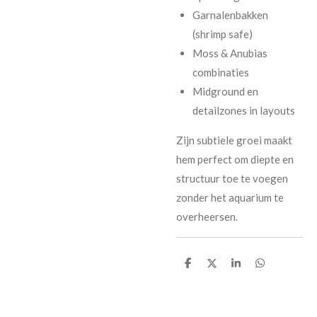
Garnalenbakken
(shrimp safe)
Moss & Anubias
combinaties
Midground en
detailzones in layouts
Zijn subtiele groei maakt
hem perfect om diepte en
structuur toe te voegen
zonder het aquarium te
overheersen.
D
D
S
D
e
e
h
e
l
e
a
l
e
l
r
e
n
e
n