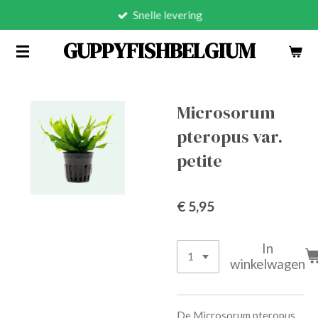
Snelle levering
Ga
direct
GUPPYFISHBELGIUM
naar
de
hoofdinhoud
Microsorum
pteropus var.
petite
€ 5,95
In
winkelwagen
De Microsorum pteropus