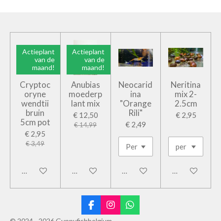
Actieplant
Actieplant
van de
van de
maand!
maand!
Cryptoc
Anubias
Neocarid
Neritina
oryne
moederp
ina
mix 2-
wendtii
lant mix
"Orange
2.5cm
bruin
Rili"
€ 12,50
€ 2,95
5cm pot
€ 2,49
€ 14,99
€ 2,95
€ 3,49
In winkelwagen
In winkelwagen
In winkelwagen
In winkelwage
F
I
W
a
n
h
© 2024 - 2026 Guppyfishbelgium