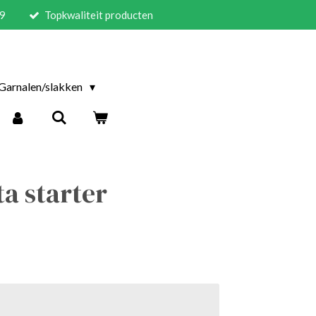
59
Topkwaliteit producten
Garnalen/slakken
ta starter