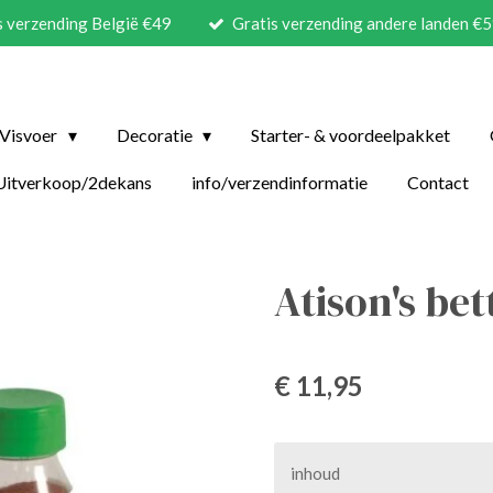
s verzending België €49
Gratis verzending andere landen €
Visvoer
Decoratie
Starter- & voordeelpakket
Uitverkoop/2dekans
info/verzendinformatie
Contact
Atison's bet
€ 11,95
inhoud