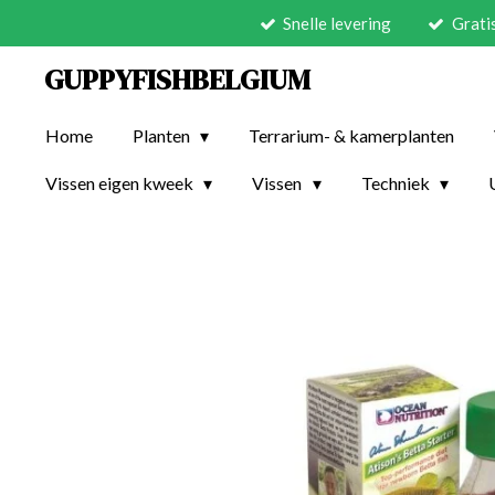
Snelle levering
Grati
Ga
direct
GUPPYFISHBELGIUM
naar
de
Home
Planten
Terrarium- & kamerplanten
hoofdinhoud
Vissen eigen kweek
Vissen
Techniek