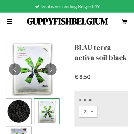
Gratis verzending België €49
Ga
direct
GUPPYFISHBELGIUM
naar
de
hoofdinhoud
BLAU terra
activa soil black
€ 8,50
inhoud