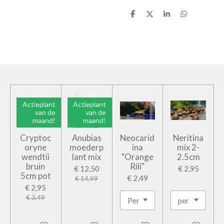
D
D
S
D
e
e
h
e
l
e
a
l
e
l
r
e
n
e
n
Actieplant
Actieplant
van de
van de
maand!
maand!
Cryptoc
Anubias
Neocarid
Neritina
oryne
moederp
ina
mix 2-
wendtii
lant mix
"Orange
2.5cm
bruin
Rili"
€ 12,50
€ 2,95
5cm pot
€ 2,49
€ 14,99
€ 2,95
€ 3,49