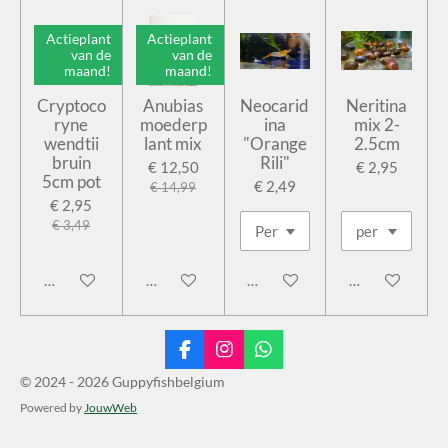
Actieplant
Actieplant
van de
van de
maand!
maand!
Cryptoco
Anubias
Neocarid
Neritina
ryne
moederp
ina
mix 2-
wendtii
lant mix
"Orange
2.5cm
bruin
Rili"
€ 12,50
€ 2,95
5cm pot
€ 2,49
€ 14,99
€ 2,95
€ 3,49
In winkelwagen
In winkelwagen
In winkelwagen
In winkelwage
F
I
W
a
n
h
© 2024 - 2026 Guppyfishbelgium
c
s
a
Powered by
JouwWeb
e
t
t
b
a
s
o
g
A