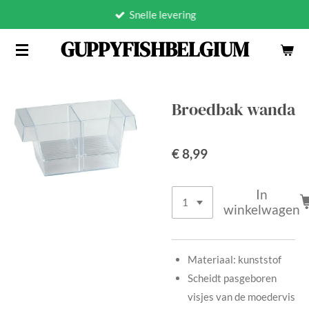
Snelle levering
Ga
direct
GUPPYFISHBELGIUM
naar
de
hoofdinhoud
Broedbak wanda
€ 8,99
In
winkelwagen
Materiaal: kunststof
Scheidt pasgeboren
visjes van de moedervis