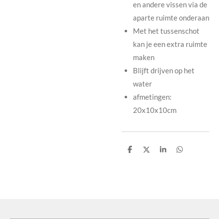
en andere vissen via de
aparte ruimte onderaan
Met het tussenschot
kan je een extra ruimte
maken
Blijft drijven op het
water
afmetingen:
20x10x10cm
D
D
S
D
e
e
h
e
l
e
a
l
e
l
r
e
n
e
n