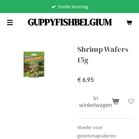
Snelle levering
Ga
direct
GUPPYFISHBELGIUM
naar
de
hoofdinhoud
Shrimp Wafers
15g
€ 6,95
In
winkelwagen
Voeder voor
gezelschapsdieren: