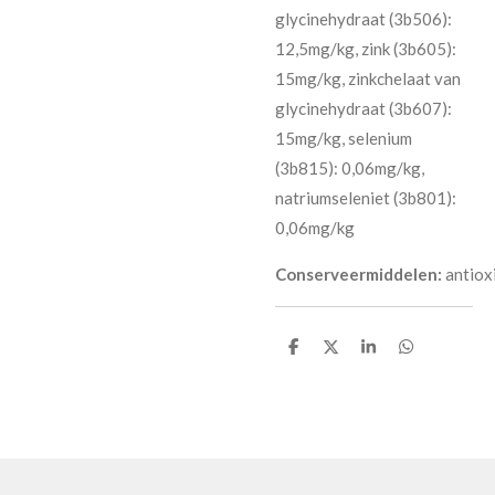
glycinehydraat (3b506):
12,5mg/kg, zink (3b605):
15mg/kg, zinkchelaat van
glycinehydraat (3b607):
15mg/kg, selenium
(3b815): 0,06mg/kg,
natriumseleniet (3b801):
0,06mg/kg
Conserveermiddelen:
antiox
D
D
S
D
e
e
h
e
l
e
a
l
e
l
r
e
n
e
n