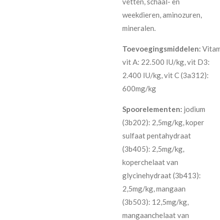
vetten, schaal- en
weekdieren, aminozuren,
mineralen.
Toevoegingsmiddelen:
Vitam
vit A: 22.500 IU/kg, vit D3:
2.400 IU/kg, vit C (3a312):
600mg/kg
Spoorelementen:
jodium
(3b202): 2,5mg/kg, koper
sulfaat pentahydraat
(3b405): 2,5mg/kg,
koperchelaat van
glycinehydraat (3b413):
2,5mg/kg, mangaan
(3b503): 12,5mg/kg,
mangaanchelaat van