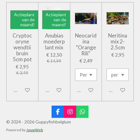
Actieplant
Actieplant
van de
van de
maand!
maand!
Cryptoc
Anubias
Neocarid
Neritina
oryne
moederp
ina
mix 2-
wendtii
lant mix
"Orange
2.5cm
bruin
Rili"
€ 12,50
€ 2,95
5cm pot
€ 2,49
€ 14,99
€ 2,95
€ 3,49
In winkelwagen
In winkelwagen
In winkelwagen
In winkelwage
F
I
W
a
n
h
© 2024 - 2026 Guppyfishbelgium
c
s
a
Powered by
JouwWeb
e
t
t
b
a
s