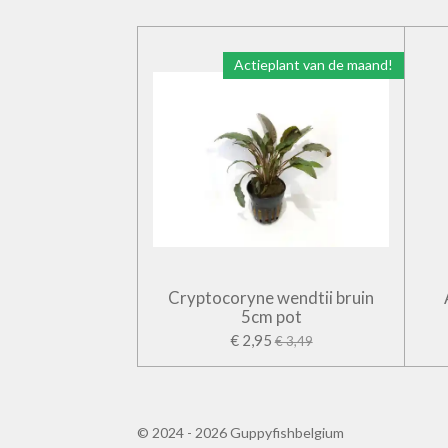
Actieplant van de maand!
Cryptocoryne wendtii bruin
5cm pot
€ 2,95
€ 3,49
© 2024 - 2026 Guppyfishbelgium