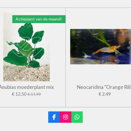
Actieplant van de maand!
Anubias moederplant mix
Neocaridina "Orange Rili
€ 12,50
€ 2,49
€ 14,99
F
I
W
a
n
h
c
s
a