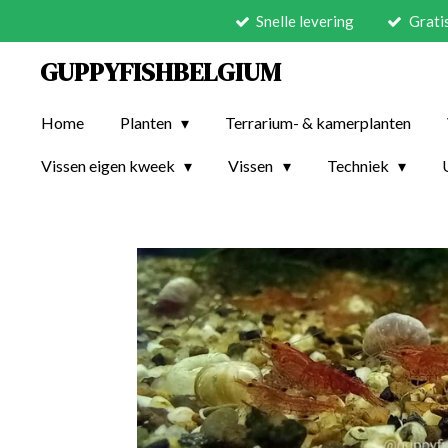
Snelle levering
Grati
Ga
direct
GUPPYFISHBELGIUM
naar
de
Home
Planten
Terrarium- & kamerplanten
hoofdinhoud
Vissen eigen kweek
Vissen
Techniek