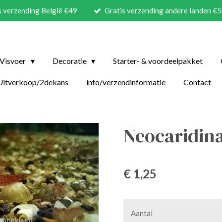
s verzending België €49
Gratis verzending andere landen €
Visvoer
Decoratie
Starter- & voordeelpakket
Uitverkoop/2dekans
info/verzendinformatie
Contact
Neocaridin
€ 1,25
Aantal