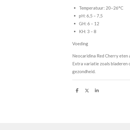
Temperatuur: 20–26°C
pH: 6,5 – 7,5
GH: 6 – 12
KH: 3 – 8
Voeding
Neocaridina Red Cherry eten a
Extra variatie zoals bladeren 
gezondheid.
D
D
S
e
e
h
l
e
a
e
l
r
n
e