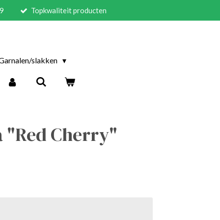
59
Topkwaliteit producten
Garnalen/slakken
a "Red Cherry"