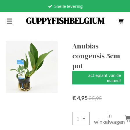
Snelle levering
Ga
direct
GUPPYFISHBELGIUM
naar
de
hoofdinhoud
Anubias
congensis 5cm
pot
actieplant van de
maand!
€ 4,95
€ 5,95
In
winkelwagen