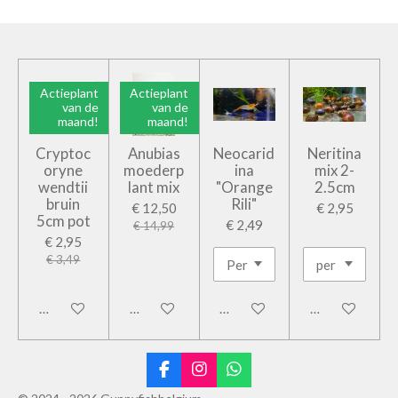
Actieplant
Actieplant
van de
van de
maand!
maand!
Cryptoc
Anubias
Neocarid
Neritina
oryne
moederp
ina
mix 2-
wendtii
lant mix
"Orange
2.5cm
bruin
Rili"
€ 12,50
€ 2,95
5cm pot
€ 2,49
€ 14,99
€ 2,95
€ 3,49
In winkelwagen
In winkelwagen
In winkelwagen
In winkelwage
F
I
W
a
n
h