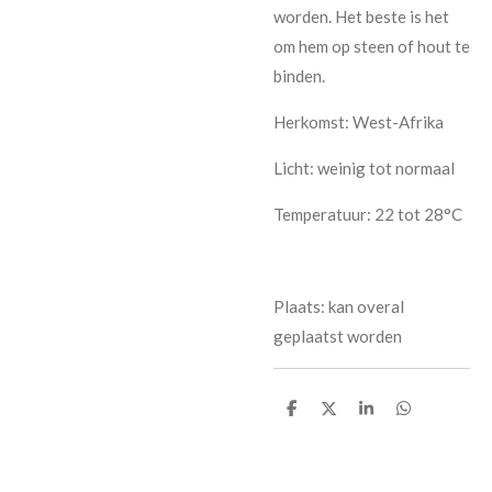
worden. Het beste is het
om hem op steen of hout te
binden.
Herkomst: West-Afrika
Licht: weinig tot normaal
Temperatuur: 22 tot 28°C
Plaats: kan overal
geplaatst worden
D
D
S
D
e
e
h
e
l
e
a
l
e
l
r
e
n
e
n